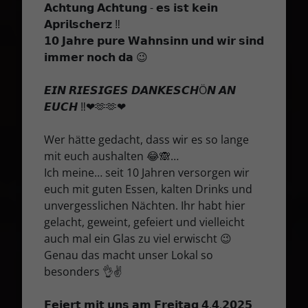
𝗔𝗰𝗵𝘁𝘂𝗻𝗴 𝗔𝗰𝗵𝘁𝘂𝗻𝗴 - 𝗲𝘀 𝗶𝘀𝘁 𝗸𝗲𝗶𝗻
𝗔𝗽𝗿𝗶𝗹𝘀𝗰𝗵𝗲𝗿𝘇 ‼️
𝟭𝟬 𝗝𝗮𝗵𝗿𝗲 𝗽𝘂𝗿𝗲 𝗪𝗮𝗵𝗻𝘀𝗶𝗻𝗻 𝘂𝗻𝗱 𝘄𝗶𝗿 𝘀𝗶𝗻𝗱
𝗶𝗺𝗺𝗲𝗿 𝗻𝗼𝗰𝗵 𝗱𝗮 😉
𝙀𝙄𝙉 𝙍𝙄𝙀𝙎𝙄𝙂𝙀𝙎 𝘿𝘼𝙉𝙆𝙀𝙎𝘾𝙃Ö𝙉 𝘼𝙉
𝙀𝙐𝘾𝙃 ‼️❤🫶🫶❤
Wer hätte gedacht, dass wir es so lange
mit euch aushalten 😂🙈…
Ich meine… seit 10 Jahren versorgen wir
euch mit guten Essen, kalten Drinks und
unvergesslichen Nächten. Ihr habt hier
gelacht, geweint, gefeiert und vielleicht
auch mal ein Glas zu viel erwischt 😉
Genau das macht unser Lokal so
besonders 👌✌
𝗙𝗲𝗶𝗲𝗿𝘁 𝗺𝗶𝘁 𝘂𝗻𝘀 𝗮𝗺 𝗙𝗿𝗲𝗶𝘁𝗮𝗴 𝟰.𝟰.𝟮𝟬𝟮𝟱