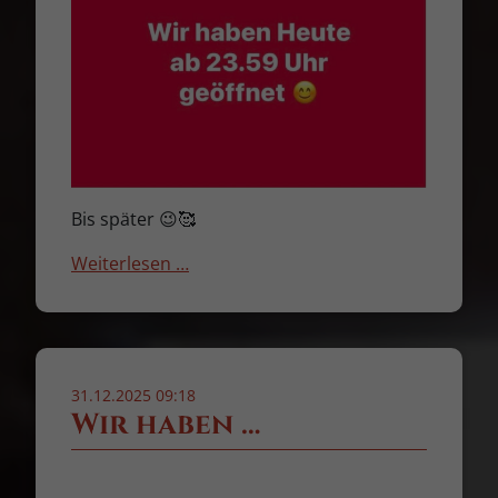
Bis später 😉🥰
Weiterlesen …
31.12.2025 09:18
Wir haben …