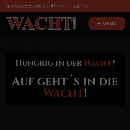
die.wacht@web.de
+49 911 226 475
MENÜ
Hungrig in der
Nacht
?
Auf geht´s in die
Wacht
!