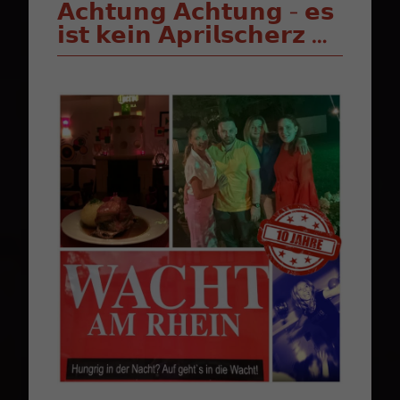
𝗔𝗰𝗵𝘁𝘂𝗻𝗴 𝗔𝗰𝗵𝘁𝘂𝗻𝗴 - 𝗲𝘀
𝗶𝘀𝘁 𝗸𝗲𝗶𝗻 𝗔𝗽𝗿𝗶𝗹𝘀𝗰𝗵𝗲𝗿𝘇 …